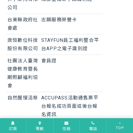
公司
台東縣政府社
志願服務榮譽卡
會處
鼎恒數位科技
STAYFUN員工福利整合平
股份有限公司
台APP之電子識別證
社團法人臺灣
會員證
健康教育暨長
期照顧福利協
會
自然醒慢活祭
ACCUPASS活動通售票平
台報名成功頁面或後台報
名資訊
尚進教育訓練
BaoDao Fun會員證優惠提
TOP
訂房
導航
信箱
電話