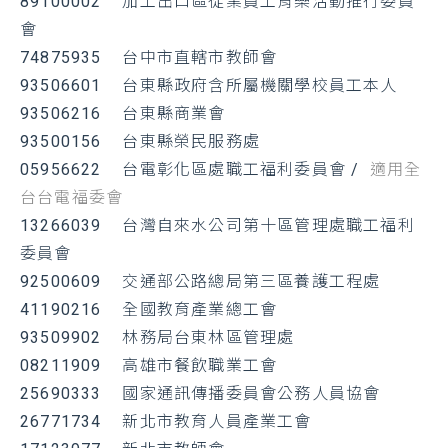
89100002 加工出口區從業員工育樂活動推行委員
會
74875935 台中市直轄市教師會
93506601 台東縣政府含所屬機關學校員工本人
93506216 台東縣商業會
93500156 台東縣榮民服務處
05956622 台電彰化區處職工福利委員會 /
適用全
台台電福委會
13266039 台灣自來水公司第十區管理處職工福利
委員會
92500609 交通部公路總局第三區養護工程處
41190216 全國教育產業總工會
93509902 林務局台東林區管理處
08211909 高雄市餐飲職業工會
25690333 國家通訊傳播委員會公務人員協會
26771734 新北市教育人員產業工會