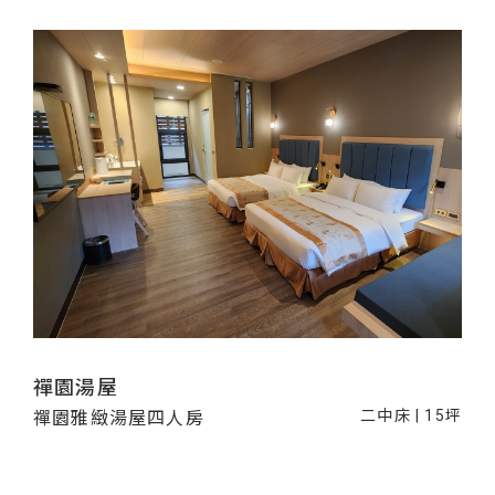
禪園湯屋
二中床 | 15坪
禪園雅緻湯屋四人房