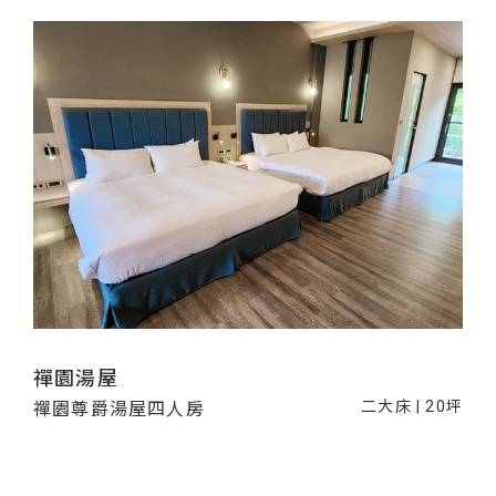
禪園湯屋
二大床 | 20坪
禪園尊爵湯屋四人房