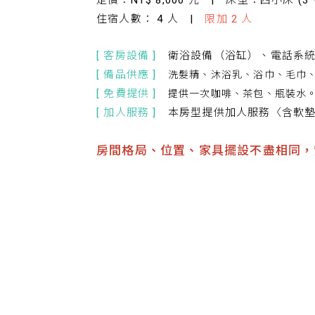
定價：NT$ 8,000 元 | 床型：四小床 (3*
住宿人數： 4 人 |
限加 2 人
[ 客房設備 ]
衛浴設備（浴缸）、電話系
[ 備品供應 ]
洗髮精、沐浴乳、浴巾、毛巾、
[ 免費提供 ]
提供一次咖啡、茶包、瓶裝水
[ 加人服務 ]
本房型提供加人服務〈含軟墊
房間格局、位置、家具擺設不盡相同，