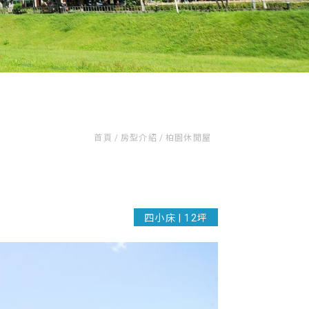
首頁
/
房型介紹
/
柏園休閒屋
四小床 | 12坪