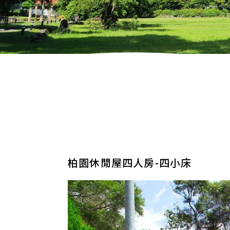
柏園休閒屋四人房-四小床